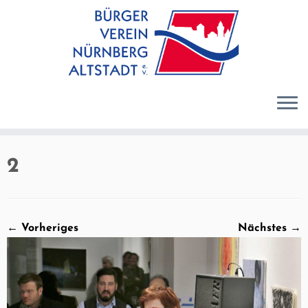
Zum
Inhalt
springen
2
← Vorheriges
Nächstes →