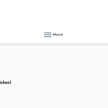
Menü
icken)