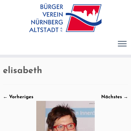
Zum
Inhalt
springen
elisabeth
← Vorheriges
Nächstes →