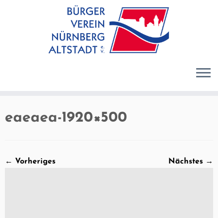
Zum
Inhalt
springen
eaeaea-1920×500
← Vorheriges
Nächstes →