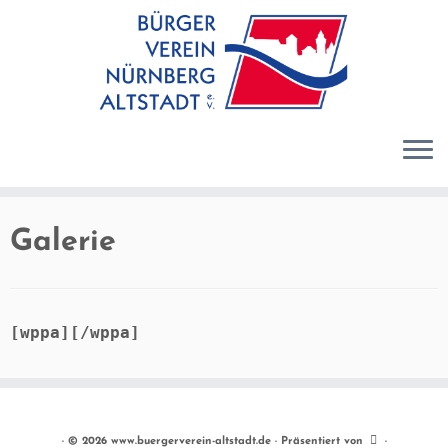
Zum
Inhalt
springen
Galerie
[wppa]
[/wppa]
·
© 2026
www.buergerverein-altstadt.de
·
Präsentiert von
·