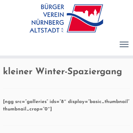
Zum
Inhalt
springen
kleiner Winter-Spaziergang
[ngg src=“galleries“ ids=“8″ display=“basic_thumbnail“
thumbnail_crop=“0″]