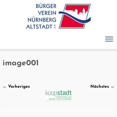
Zum
Inhalt
springen
image001
← Vorheriges
Nächstes →