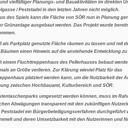
nd vielfältiger Planungs- und Bauaktivitäten im direkten U
gasse / Peststadel in den letzten Jahren nicht möglich.
Haus des Spiels kann die Fläche von SÖR nun in Planung 
ner Grünanlage ausgebaut werden. Das Projekt wurde bereits
nommen.
uell als Parkplatz genutzte Fläche räumen zu lassen und mit 
Bäumen einen Hinweis auf die anstehende Entwicklung zu
it einem Fluchttreppenhaus des Pellerhauses bebaut werden
als an Größe verlieren. Zur Klärung wieviel Platz für das
eppenhaus platziert werden kann, um die Nutzbarkeit der A
immung zwischen Hochbauamt, Kulturbereich und SÖR.
estentaschenparks umgesetzt werden können, muss im Ra
lichen Abwägungen transparent mit den zukünftigen Nutzer
t Peststadel ein Bürgerbeteiligungsverfahren durchgeführt
mmelt und deren Umsetzbarkeit mit den Nutzerinnen und N