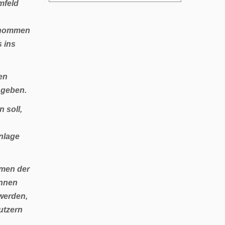
mfeld
genommen
 ins
den
 geben.
 soll,
nlage
hmen der
innen
 werden,
utzern