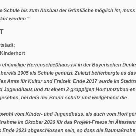
e Schule bis zum Ausbau der Grünfläche möglich ist, muss
lärt werden.“
T
tstadt:
Kinderhort
 ehemalige Herrenschießhaus ist in der
Bayerischen Denkm
ereits 1905 als Schule genutzt. Zuletzt beherbergte es das
es Amts für Kultur und Freizeit. Ende 2017 wurde im Stadtr
d Jugendhaus und zu einem 2-gruppigen Hort umzubau-en. 
esehen, bei dem der Brand-schutz und weitgehend die
d sowohl vom Kinder- und Jugendhaus, als
auch vom Hort gen
Maßnahme im Oktober 2020 für das Projekt-
Freeze im Ältestenr
is Ende 2021 abgeschlossen sein, so dass die Baumaßnah