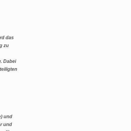
ird das
g zu
. Dabei
eiligten
e) und
er und