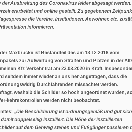
 der Ausbreitung des Coronavirus
leider abgesagt werden.
rzeit erarbeitet und online gestellt. Zu gegebenem Zeitpunk
agespresse die Vereine, Institutionen, Anwohner, etc. zusätz
räsentation informieren.“
 der Maxbrücke ist Bestandteil des am 13.12.2018 vom
kets zur Aufwertung von Straßen und Plätzen in der Alts
einen Kfz-Verkehr trat am 23.03.2020 in Kraft. Insbesonde
d seitdem immer wieder an uns her-angetragen, dass die
 ordnungswidrig Durchfahrenden missachtet werden.
ragt, weshalb die Schilder so hoch angeordnet wurden, s
? Ver-kehrskontrollen werden nicht beobachtet.
amtes
:
„Die Beschilderung ist ordnungsgemäß und gut sich
amit doppelseitig installiert. Die Höhe der installierten
Schilder auf dem Gehweg stehen und Fußgänger passieren