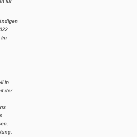
n für
tändigen
2022
 Im
l in
t der
ens
es
sen.
itung,