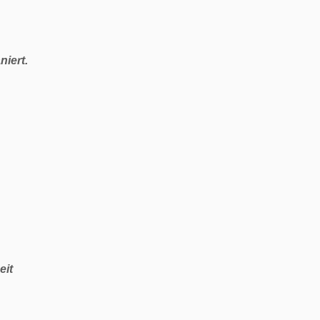
iert.
eit