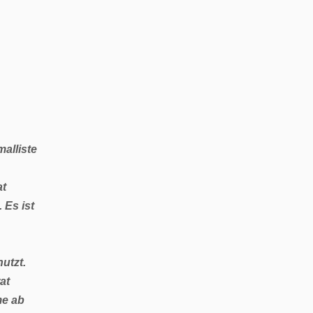
alliste
at
Es ist
utzt.
at
me ab