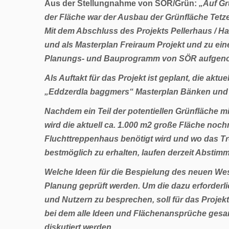
Aus der Stellungnahme von
SÖR/Grün
:
„Auf Gru
der Fläche war der Ausbau der Grünfläche Tetzel
Mit dem Abschluss des Projekts Pellerhaus / 
und als Masterplan Freiraum Projekt und zu ei
Planungs- und Bauprogramm von SÖR aufge
Als Auftakt für das Projekt ist geplant, die akt
„Eddzerdla baggmers“ Masterplan Bänken und 
Nachdem ein Teil der potentiellen Grünfläche m
wird die aktuell ca. 1.000 m2 große Fläche nochm
Fluchttreppenhaus benötigt wird und wo das Tr
bestmöglich zu erhalten, laufen derzeit Abst
Welche Ideen für die Bespielung des neuen W
Planung geprüft werden. Um die dazu erforder
und Nutzern zu besprechen, soll für das Projek
bei dem alle Ideen und Flächenansprüche gesa
diskutiert werden.