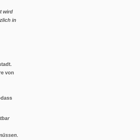
t wird
lich in
tadt.
re von
odass
tbar
 müssen.